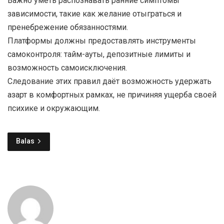
Важно уметь распознавать ранние симптомы
зависимости, такие как желание отыграться и
пренебрежение обязанностями.
Платформы должны предоставлять инструменты
самоконтроля: тайм-ауты, депозитные лимиты и
возможность самоисключения.
Следование этих правил даёт возможность удержать
азарт в комфортных рамках, не причиняя ущерба своей
психике и окружающим.
Balas