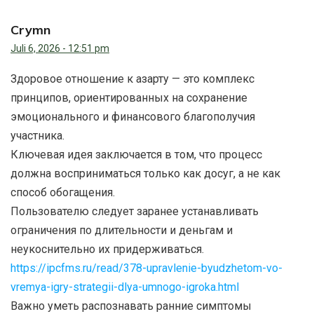
Crymn
Juli 6, 2026 - 12:51 pm
Здоровое отношение к азарту — это комплекс
принципов, ориентированных на сохранение
эмоционального и финансового благополучия
участника.
Ключевая идея заключается в том, что процесс
должна восприниматься только как досуг, а не как
способ обогащения.
Пользователю следует заранее устанавливать
ограничения по длительности и деньгам и
неукоснительно их придерживаться.
https://ipcfms.ru/read/378-upravlenie-byudzhetom-vo-
vremya-igry-strategii-dlya-umnogo-igroka.html
Важно уметь распознавать ранние симптомы