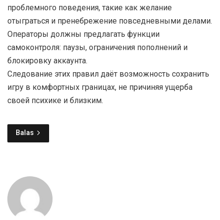
проблемного поведения, такие как желание
отыграться и пренебрежение повседневными делами.
Операторы должны предлагать функции
самоконтроля: паузы, ограничения пополнений и
блокировку аккаунта.
Следование этих правил даёт возможность сохранить
игру в комфортных границах, не причиняя ущерба
своей психике и близким.
Balas