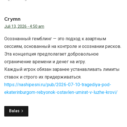
Crymn
Juli 13, 2026 - 4:50 am
Осознанный гемблинг — это подход к азартным
сессиям, основанный на контроле и осознании рисков.
Эта концепция предполагает добровольное
ограничение времени и денег на игру.
Каждый игрок обязан заранее устанавливать лимиты
ставок и строго их придерживаться.
https://nashipesni.ru/pub/2026-07-10-tragediya-pod-
ekaterinburgom-rebyonok-ostavlen-umirat-v-luzhe-krovi/
Balas