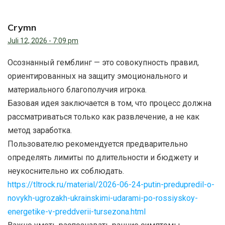
Crymn
Juli 12, 2026 - 7:09 pm
Осознанный гемблинг — это совокупность правил,
ориентированных на защиту эмоционального и
материального благополучия игрока.
Базовая идея заключается в том, что процесс должна
рассматриваться только как развлечение, а не как
метод заработка.
Пользователю рекомендуется предварительно
определять лимиты по длительности и бюджету и
неукоснительно их соблюдать.
https://tltrock.ru/material/2026-06-24-putin-predupredil-o-
novykh-ugrozakh-ukrainskimi-udarami-po-rossiyskoy-
energetike-v-preddverii-tursezona.html