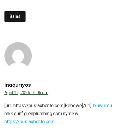
Balas
Inaquriyos
April 12, 2026 - 6:05 pm
[url=https://puslaxbcnto.com]Rebowe[/url]
Ixuwujmu
mkk.eunf.grenplumbing.com.nym.kw
https://puslaxbcnto.com