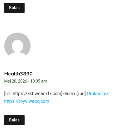
Balas
Health3890
Mei 20, 2026 - 10:05 am
[url=https://akbweaexfx.com]Ehumxi[/url]
Orokodima
https://royvlweoq.com
Balas