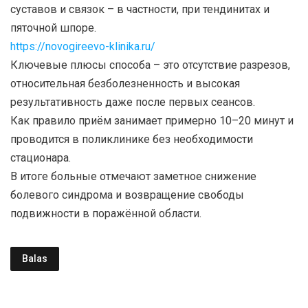
суставов и связок – в частности, при тендинитах и
пяточной шпоре.
https://novogireevo-klinika.ru/
Ключевые плюсы способа – это отсутствие разрезов,
относительная безболезненность и высокая
результативность даже после первых сеансов.
Как правило приём занимает примерно 10–20 минут и
проводится в поликлинике без необходимости
стационара.
В итоге больные отмечают заметное снижение
болевого синдрома и возвращение свободы
подвижности в поражённой области.
Balas