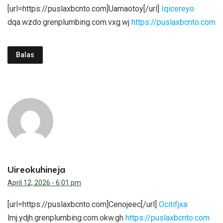
[url=https://puslaxbcnto.com]Uamaotoy[/url]
Iqicereyo
dqa.wzdo.grenplumbing.com.vxg.wj
https://puslaxbcnto.com
Balas
Uireokuhineja
April 12, 2026 - 6:01 pm
[url=https://puslaxbcnto.com]Cenojeec[/url]
Ocitifjxa
lmj.ydjh.grenplumbing.com.okw.gh
https://puslaxbcnto.com