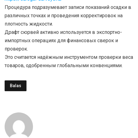
Процедура подразумевает записи показаний осадки в
различных точках и проведения корректировок на
плотность жидкости.
Драфт сюрвей активно используется в экспортно-
импортных операциях для финансовых сверок и
проверок.
Это считается надёжным инструментом проверки веса
товаров, одобренным глобальными конвенциями.
Balas